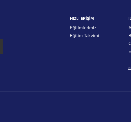
HIZLI ERİŞİM
İ
Eğitimlerimiz
A
Eğitim Takvimi
B
C
E
s