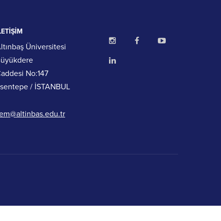
LETİŞİM
ltınbaş Üniversitesi
üyükdere
addesi No:147
sentepe / İSTANBUL
em@altinbas.edu.tr