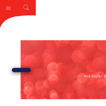
Ana Sayfa
S