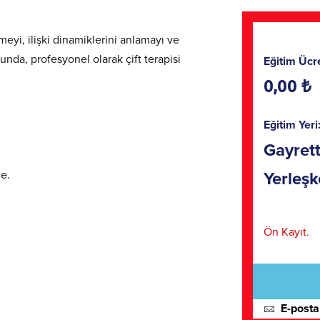
i mi Unuttunuz?
zmeyi, ilişki dinamiklerini anlamayı ve
Giriş yap
nda, profesyonel olarak çift terapisi
Eğitim Ücre
0,00 ₺
Eğitim Yeri
Gayret
e.
Yerleşk
Ön Kayıt.
E-posta