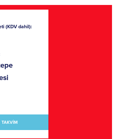
ti (KDV dahil):
:
tepe
esi
TAKVİM